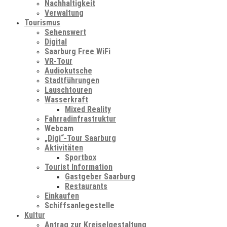
Nachhaltigkeit
Verwaltung
Tourismus
Sehenswert
Digital
Saarburg Free WiFi
VR-Tour
Audiokutsche
Stadtführungen
Lauschtouren
Wasserkraft
Mixed Reality
Fahrradinfrastruktur
Webcam
„Digi“-Tour Saarburg
Aktivitäten
Sportbox
Tourist Information
Gastgeber Saarburg
Restaurants
Einkaufen
Schiffsanlegestelle
Kultur
Antrag zur Kreiselgestaltung