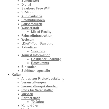
Sehenswert
Digital
Saarburg Free WiFi
VR-Tour
Audiokutsche
Stadtführungen
Lauschtouren
Wasserkraft
Mixed Reality
Fahrradinfrastruktur
Webcam
„Digi“-Tour Saarburg
Aktivitäten
Sportbox
Tourist Information
Gastgeber Saarburg
Restaurants
Einkaufen
Schiffsanlegestelle
Kultur
Antrag zur Kreiselgestaltung
Veranstaltungen
Veranstaltungskalender
Infos für Veranstalter
Museen
Partnerstadt
70 Jahre
Kulturbüro