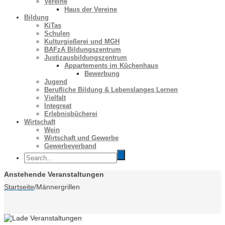
Vereine
Haus der Vereine
Bildung
KiTas
Schulen
Kulturgießerei und MGH
BAFzA Bildungszentrum
Justizausbildungszentrum
Appartements im Küchenhaus
Bewerbung
Jugend
Berufliche Bildung & Lebenslanges Lernen
Vielfalt
Integreat
Erlebnisbücherei
Wirtschaft
Wein
Wirtschaft und Gewerbe
Gewerbeverband
Anstehende Veranstaltungen
Startseite
/
Männergrillen