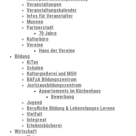
Veranstaltungen
Veranstaltungskalender
Infos für Veranstalter
Museen
Partnerstadt
70 Jahre
Kulturbüro
Vereine
Haus der Vereine
Bildung
KiTas
Schulen
Kulturgießerei und MGH
BAFzA Bildungszentrum
Justizausbildungszentrum
Appartements im Küchenhaus
Bewerbung
Jugend
Berufliche Bildung & Lebenslanges Lernen
Vielfalt
Integreat
Erlebnisbücherei
Wirtschaft