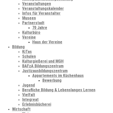
Veranstaltungen
Veranstaltungskalender
Infos für Veranstalter
Museen
Partnerstadt
70 Jahre
Kulturbüro
Vereine
Haus der Vereine
Bildung
KiTas
Schulen
Kulturgießerei und MGH
BAFzA Bildungszentrum
Justizausbildungszentrum
Appartements im Küchenhaus
Bewerbung
Jugend
Berufliche Bildung & Lebenslanges Lernen
Vielfalt
Integreat
Erlebnisbücherei
Wirtschaft