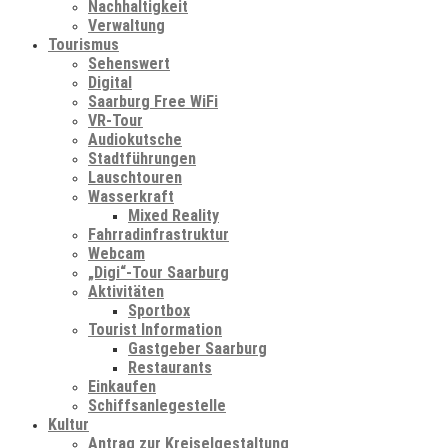
Nachhaltigkeit
Verwaltung
Tourismus
Sehenswert
Digital
Saarburg Free WiFi
VR-Tour
Audiokutsche
Stadtführungen
Lauschtouren
Wasserkraft
Mixed Reality
Fahrradinfrastruktur
Webcam
„Digi“-Tour Saarburg
Aktivitäten
Sportbox
Tourist Information
Gastgeber Saarburg
Restaurants
Einkaufen
Schiffsanlegestelle
Kultur
Antrag zur Kreiselgestaltung