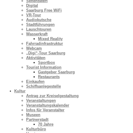
Sehenswert
Digital
Saarburg Free WiFi
VR-Tour
Audiokutsche
Stadtführungen
Lauschtouren
Wasserkraft
Mixed Reality
Fahrradinfrastruktur
Webcam
„Digi“-Tour Saarburg
Aktivitäten
Sportbox
Tourist Information
Gastgeber Saarburg
Restaurants
Einkaufen
Schiffsanlegestelle
Kultur
Antrag zur Kreiselgestaltung
Veranstaltungen
Veranstaltungskalender
Infos für Veranstalter
Museen
Partnerstadt
70 Jahre
Kulturbüro