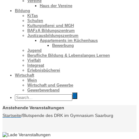
Vereine
Haus der Vereine
Bildung
KiTas
Schulen
Kulturgießerei und MGH
BAFzA Bildungszentrum
Justizausbildungszentrum
Appartements im Küchenhaus
Bewerbung
Jugend
Berufliche Bildung & Lebenslanges Lernen
Vielfalt
Integreat
Erlebnisbücherei
Wirtschaft
Wein
Wirtschaft und Gewerbe
Gewerbeverband
Anstehende Veranstaltungen
Startseite
/
Blutspende des DRK im Gymnasium Saarburg