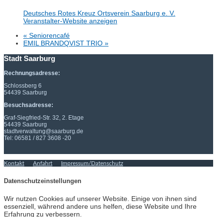
Deutsches Rotes Kreuz Ortsverein Saarburg e. V.
Veranstalter-Website anzeigen
«
Seniorencafé
EMIL BRANDQVIST TRIO
»
Stadt Saarburg
Rechnungsadresse:
Schlossberg 6
54439 Saarburg
Besuchsadresse:
Graf-Siegfried-Str. 32, 2. Etage
54439 Saarburg
stadtverwaltung@saarburg.de
Tel: 06581 / 827 3608 -20
Kontakt
Anfahrt
Impressum/Datenschutz
Datenschutzeinstellungen
Wir nutzen Cookies auf unserer Website. Einige von ihnen sind
essenziell, während andere uns helfen, diese Website und Ihre
Erfahrung zu verbessern.