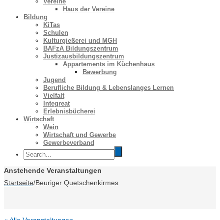
Vereine
Haus der Vereine
Bildung
KiTas
Schulen
Kulturgießerei und MGH
BAFzA Bildungszentrum
Justizausbildungszentrum
Appartements im Küchenhaus
Bewerbung
Jugend
Berufliche Bildung & Lebenslanges Lernen
Vielfalt
Integreat
Erlebnisbücherei
Wirtschaft
Wein
Wirtschaft und Gewerbe
Gewerbeverband
Anstehende Veranstaltungen
Startseite
/
Beuriger Quetschenkirmes