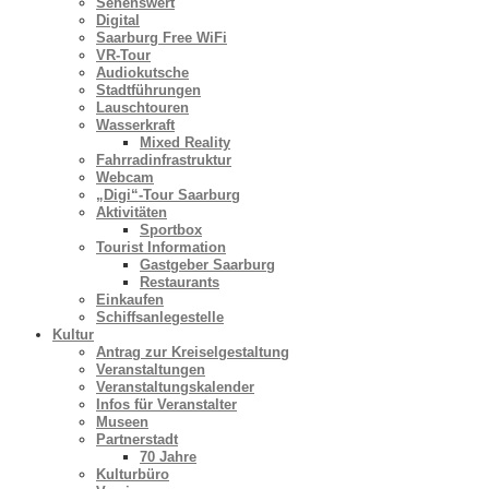
Sehenswert
Digital
Saarburg Free WiFi
VR-Tour
Audiokutsche
Stadtführungen
Lauschtouren
Wasserkraft
Mixed Reality
Fahrradinfrastruktur
Webcam
„Digi“-Tour Saarburg
Aktivitäten
Sportbox
Tourist Information
Gastgeber Saarburg
Restaurants
Einkaufen
Schiffsanlegestelle
Kultur
Antrag zur Kreiselgestaltung
Veranstaltungen
Veranstaltungskalender
Infos für Veranstalter
Museen
Partnerstadt
70 Jahre
Kulturbüro