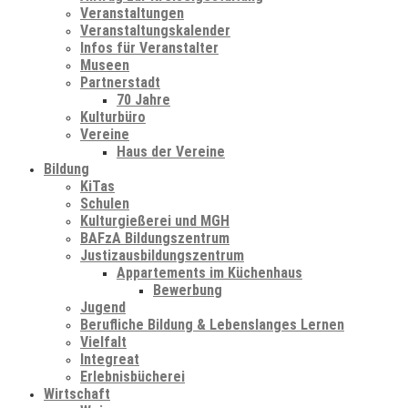
Veranstaltungen
Veranstaltungskalender
Infos für Veranstalter
Museen
Partnerstadt
70 Jahre
Kulturbüro
Vereine
Haus der Vereine
Bildung
KiTas
Schulen
Kulturgießerei und MGH
BAFzA Bildungszentrum
Justizausbildungszentrum
Appartements im Küchenhaus
Bewerbung
Jugend
Berufliche Bildung & Lebenslanges Lernen
Vielfalt
Integreat
Erlebnisbücherei
Wirtschaft