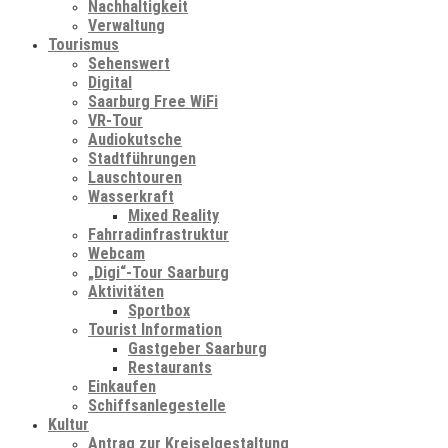
Nachhaltigkeit
Verwaltung
Tourismus
Sehenswert
Digital
Saarburg Free WiFi
VR-Tour
Audiokutsche
Stadtführungen
Lauschtouren
Wasserkraft
Mixed Reality
Fahrradinfrastruktur
Webcam
„Digi“-Tour Saarburg
Aktivitäten
Sportbox
Tourist Information
Gastgeber Saarburg
Restaurants
Einkaufen
Schiffsanlegestelle
Kultur
Antrag zur Kreiselgestaltung