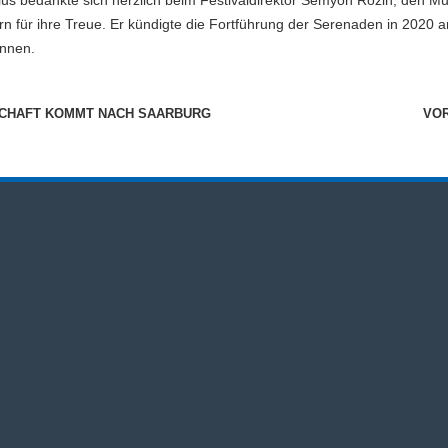
ius bedankte sich herzlich beim Festivaldirektor Semyon Rozin, den Mu
für ihre Treue. Er kündigte die Fortführung der Serenaden in 2020 an.
onnen.
CHAFT KOMMT NACH SAARBURG
VOR