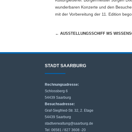
Kulturgießerei. Bürgermeister Jürgen Dix
wunderbaren Konzerte und den Besuchern 
mit der Vorbereitung der 11. Edition beg
Beitragsnavigation
←
AUSSTELLUNGSSCHIFF MS WISSENS
STADT SAARBURG
Rechnungsadresse:
Schlossberg 6
54439 Saarburg
Besuchsadresse:
Graf-Siegfried-Str. 32, 2. Etage
54439 Saarburg
stadtverwaltung@saarburg.de
Tel: 06581 / 827 3608 -20