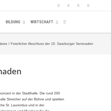
Facebook
Youtube
Instagram
Soundcloud
BILDUNG
WIRTSCHAFT
News
/
Feierlicher Abschluss der 10. Saarburger Serenaden
enaden
nzert in der Stadthalle. Die rund 200
le Streicher auf der Bühne und spielten
he St. Laurentius und in der