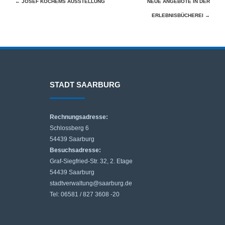
Beitragsnavigation
←
JOSEF KOCHEMS AUSSTELLUNG
NEUE ANGEBOTE IN DER
ERLEBNISBÜCHEREI
→
STADT SAARBURG
Rechnungsadresse:
Schlossberg 6
54439 Saarburg
Besuchsadresse:
Graf-Siegfried-Str. 32, 2. Etage
54439 Saarburg
stadtverwaltung@saarburg.de
Tel: 06581 / 827 3608 -20