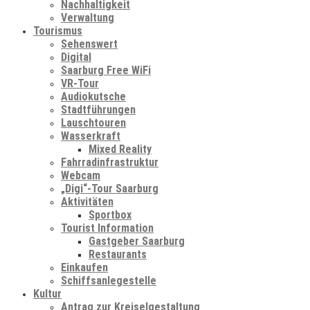
Nachhaltigkeit
Verwaltung
Tourismus
Sehenswert
Digital
Saarburg Free WiFi
VR-Tour
Audiokutsche
Stadtführungen
Lauschtouren
Wasserkraft
Mixed Reality
Fahrradinfrastruktur
Webcam
„Digi“-Tour Saarburg
Aktivitäten
Sportbox
Tourist Information
Gastgeber Saarburg
Restaurants
Einkaufen
Schiffsanlegestelle
Kultur
Antrag zur Kreiselgestaltung