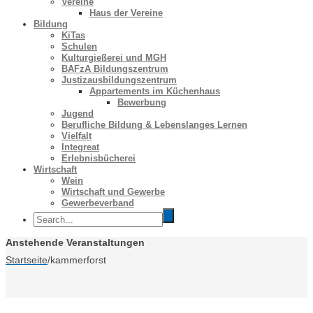
Vereine
Haus der Vereine
Bildung
KiTas
Schulen
Kulturgießerei und MGH
BAFzA Bildungszentrum
Justizausbildungszentrum
Appartements im Küchenhaus
Bewerbung
Jugend
Berufliche Bildung & Lebenslanges Lernen
Vielfalt
Integreat
Erlebnisbücherei
Wirtschaft
Wein
Wirtschaft und Gewerbe
Gewerbeverband
Anstehende Veranstaltungen
Startseite
/
kammerforst