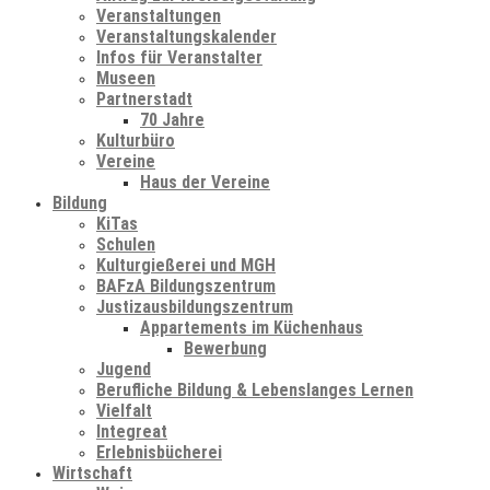
Veranstaltungen
Veranstaltungskalender
Infos für Veranstalter
Museen
Partnerstadt
70 Jahre
Kulturbüro
Vereine
Haus der Vereine
Bildung
KiTas
Schulen
Kulturgießerei und MGH
BAFzA Bildungszentrum
Justizausbildungszentrum
Appartements im Küchenhaus
Bewerbung
Jugend
Berufliche Bildung & Lebenslanges Lernen
Vielfalt
Integreat
Erlebnisbücherei
Wirtschaft