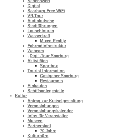
Sehenswert
Digital
Saarburg Free WiFi
VR-Tour
Audiokutsche
Stadtführungen
Lauschtouren
Wasserkraft
Mixed Reality
Fahrradinfrastruktur
Webcam
„Digi“-Tour Saarburg
Aktivitäten
Sportbox
Tourist Information
Gastgeber Saarburg
Restaurants
Einkaufen
Schiffsanlegestelle
Kultur
Antrag zur Kreiselgestaltung
Veranstaltungen
Veranstaltungskalender
Infos für Veranstalter
Museen
Partnerstadt
70 Jahre
Kulturbüro