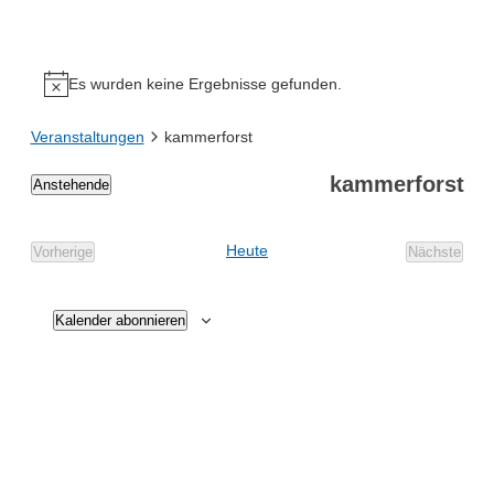
Es wurden keine Ergebnisse gefunden.
Veranstaltungen
kammerforst
kammerforst
Anstehende
Datum
wählen.
Heute
Vorherige
Nächste
Veranstaltungen
Veransta
Kalender abonnieren