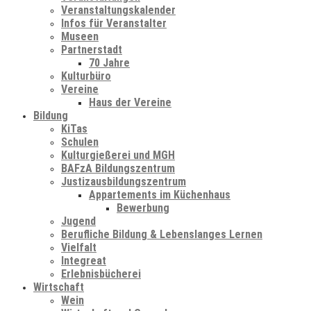
Veranstaltungskalender
Infos für Veranstalter
Museen
Partnerstadt
70 Jahre
Kulturbüro
Vereine
Haus der Vereine
Bildung
KiTas
Schulen
Kulturgießerei und MGH
BAFzA Bildungszentrum
Justizausbildungszentrum
Appartements im Küchenhaus
Bewerbung
Jugend
Berufliche Bildung & Lebenslanges Lernen
Vielfalt
Integreat
Erlebnisbücherei
Wirtschaft
Wein