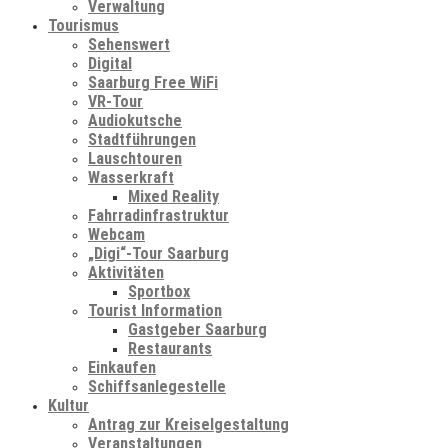
Verwaltung
Tourismus
Sehenswert
Digital
Saarburg Free WiFi
VR-Tour
Audiokutsche
Stadtführungen
Lauschtouren
Wasserkraft
Mixed Reality
Fahrradinfrastruktur
Webcam
„Digi“-Tour Saarburg
Aktivitäten
Sportbox
Tourist Information
Gastgeber Saarburg
Restaurants
Einkaufen
Schiffsanlegestelle
Kultur
Antrag zur Kreiselgestaltung
Veranstaltungen