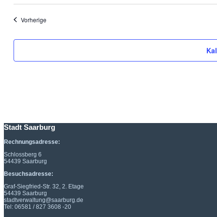
Veranstaltungen
Vorherige
Ka
Stadt Saarburg
Rechnungsadresse:
Schlossberg 6
54439 Saarburg
Besuchsadresse:
Graf-Siegfried-Str. 32, 2. Etage
54439 Saarburg
stadtverwaltung@saarburg.de
Tel: 06581 / 827 3608 -20