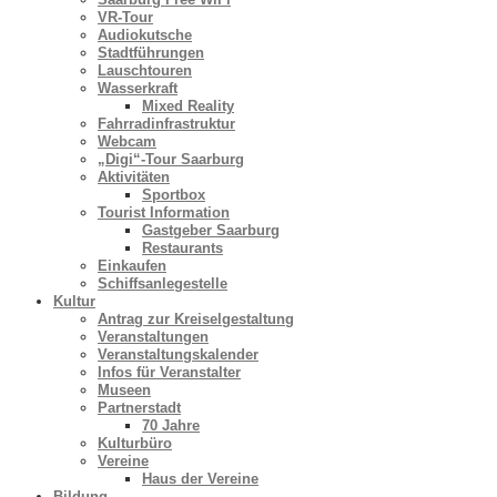
VR-Tour
Audiokutsche
Stadtführungen
Lauschtouren
Wasserkraft
Mixed Reality
Fahrradinfrastruktur
Webcam
„Digi“-Tour Saarburg
Aktivitäten
Sportbox
Tourist Information
Gastgeber Saarburg
Restaurants
Einkaufen
Schiffsanlegestelle
Kultur
Antrag zur Kreiselgestaltung
Veranstaltungen
Veranstaltungskalender
Infos für Veranstalter
Museen
Partnerstadt
70 Jahre
Kulturbüro
Vereine
Haus der Vereine
Bildung