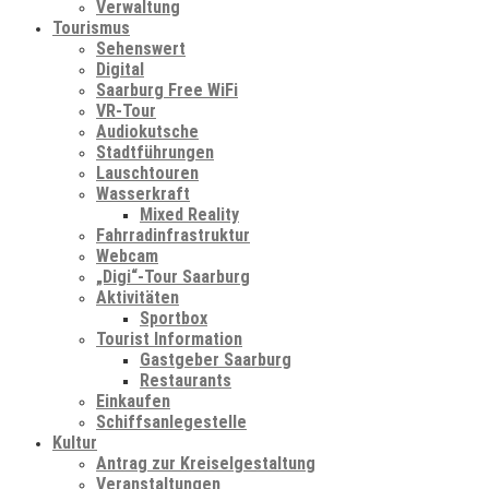
Verwaltung
Tourismus
Sehenswert
Digital
Saarburg Free WiFi
VR-Tour
Audiokutsche
Stadtführungen
Lauschtouren
Wasserkraft
Mixed Reality
Fahrradinfrastruktur
Webcam
„Digi“-Tour Saarburg
Aktivitäten
Sportbox
Tourist Information
Gastgeber Saarburg
Restaurants
Einkaufen
Schiffsanlegestelle
Kultur
Antrag zur Kreiselgestaltung
Veranstaltungen