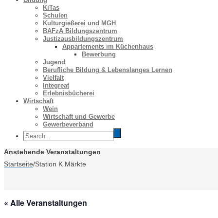
KiTas
Schulen
Kulturgießerei und MGH
BAFzA Bildungszentrum
Justizausbildungszentrum
Appartements im Küchenhaus
Bewerbung
Jugend
Berufliche Bildung & Lebenslanges Lernen
Vielfalt
Integreat
Erlebnisbücherei
Wirtschaft
Wein
Wirtschaft und Gewerbe
Gewerbeverband
Anstehende Veranstaltungen
Startseite
/
Station K Märkte
« Alle Veranstaltungen