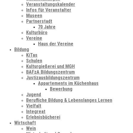
Veranstaltungskalender
Infos für Veranstalter
Museen
Partnerstadt
70 Jahre
Kulturbüro
Vereine
Haus der Vereine
Bildung
KiTas
Schulen
Kulturgießerei und MGH
BAFzA Bildungszentrum
Justizausbildungszentrum
Appartements im Küchenhaus
Bewerbung
Jugend
Berufliche Bildung & Lebenslanges Lernen
Vielfalt
Integreat
Erlebnisbücherei
Wirtschaft
Wein