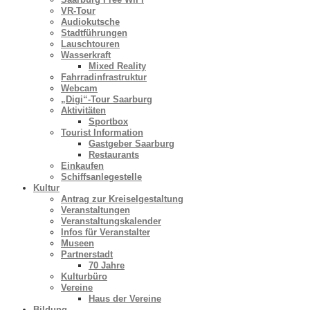
VR-Tour
Audiokutsche
Stadtführungen
Lauschtouren
Wasserkraft
Mixed Reality
Fahrradinfrastruktur
Webcam
„Digi“-Tour Saarburg
Aktivitäten
Sportbox
Tourist Information
Gastgeber Saarburg
Restaurants
Einkaufen
Schiffsanlegestelle
Kultur
Antrag zur Kreiselgestaltung
Veranstaltungen
Veranstaltungskalender
Infos für Veranstalter
Museen
Partnerstadt
70 Jahre
Kulturbüro
Vereine
Haus der Vereine
Bildung