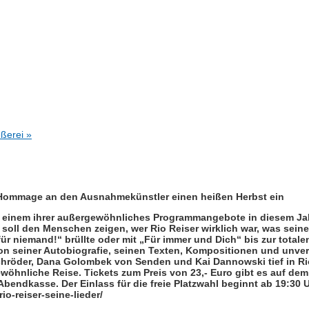
eßerei
»
er Hommage an den Ausnahmekünstler einen heißen Herbst ein
u einem ihrer außergewöhnliches Programmangebote in diesem Jah
“ soll den Menschen zeigen, wer Rio Reiser wirklich war, was sein
für niemand!“ brüllte oder mit „Für immer und Dich“ bis zur total
 von seiner Autobiografie, seinen Texten, Kompositionen und unver
chröder, Dana Golombek von Senden und Kai Dannowski tief in R
wöhnliche Reise. Tickets zum Preis von 23,- Euro gibt es auf dem
Abendkasse. Der Einlass für die freie Platzwahl beginnt ab 19:30 U
io-reiser-seine-lieder/