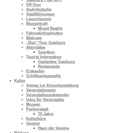
VR-Tour
Audiokutsche
Stadtführungen
Lauschtouren
Wasserkraft
Mixed Reality
Fahrradinfrastruktur
Webcam
„Digi“-Tour Saarburg
Aktivitäten
Sportbox
Tourist Information
Gastgeber Saarburg
Restaurants
Einkaufen
Schiffsanlegestelle
Kultur
Antrag zur Kreiselgestaltung
Veranstaltungen
Veranstaltungskalender
Infos für Veranstalter
Museen
Partnerstadt
70 Jahre
Kulturbüro
Vereine
Haus der Vereine
Bildung