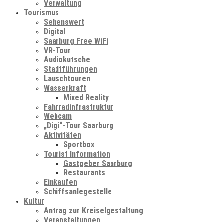
Verwaltung
Tourismus
Sehenswert
Digital
Saarburg Free WiFi
VR-Tour
Audiokutsche
Stadtführungen
Lauschtouren
Wasserkraft
Mixed Reality
Fahrradinfrastruktur
Webcam
„Digi“-Tour Saarburg
Aktivitäten
Sportbox
Tourist Information
Gastgeber Saarburg
Restaurants
Einkaufen
Schiffsanlegestelle
Kultur
Antrag zur Kreiselgestaltung
Veranstaltungen