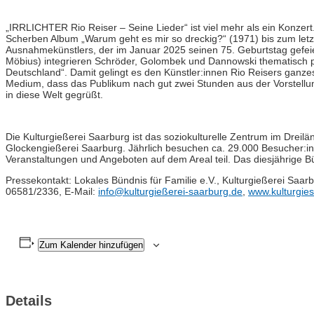
„IRRLICHTER Rio Reiser – Seine Lieder“ ist viel mehr als ein Konze
Scherben Album „Warum geht es mir so dreckig?“ (1971) bis zum let
Ausnahmekünstlers, der im Januar 2025 seinen 75. Geburtstag gefeie
Möbius) integrieren Schröder, Golombek und Dannowski thematisch
Deutschland“. Damit gelingt es den Künstler:innen Rio Reisers ganzes
Medium, dass das Publikum nach gut zwei Stunden aus der Vorstellun
in diese Welt gegrüßt.
Die Kulturgießerei Saarburg ist das soziokulturelle Zentrum im Dre
Glockengießerei Saarburg. Jährlich besuchen ca. 29.000 Besucher:
Veranstaltungen und Angeboten auf dem Areal teil. Das diesjährige
Pressekontakt: Lokales Bündnis für Familie e.V., Kulturgießerei Saar
06581/2336, E-Mail:
info@kulturgießerei-saarburg.de
,
www.kulturgies
Zum Kalender hinzufügen
Details