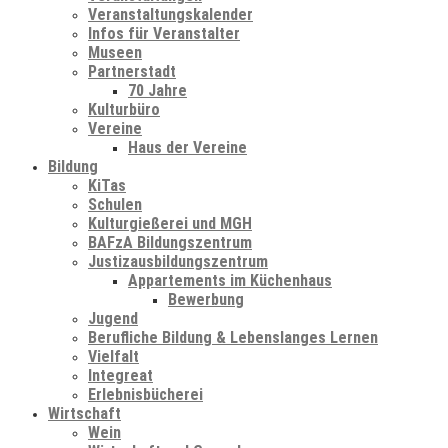
Veranstaltungskalender
Infos für Veranstalter
Museen
Partnerstadt
70 Jahre
Kulturbüro
Vereine
Haus der Vereine
Bildung
KiTas
Schulen
Kulturgießerei und MGH
BAFzA Bildungszentrum
Justizausbildungszentrum
Appartements im Küchenhaus
Bewerbung
Jugend
Berufliche Bildung & Lebenslanges Lernen
Vielfalt
Integreat
Erlebnisbücherei
Wirtschaft
Wein