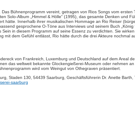
rt. Das Bühnenprogramm vereint, getragen von Rios Songs vom ersten 
zten Solo-Album „Himmel & Hölle“ (1995), das gesamte Denken und Fü
rt hätte. Innerhalb ihrer musikalischen Hommage an Rio Reiser (bürge
 passend gesprochene O-Töne aus Interviews und seinem Buch „König
 Sein in diesem Programm auf seine Essenz zu verdichten. Sie wirken z
g mit dem Gefühl entlässt, Rio hätte durch die drei Akteure nochmal 
iländereck von Frankreich, Luxemburg und Deutschland auf dem Areal d
innen das weltweit bekannte Glockengießerei-Museum oder nehmen an
 Bühnenprogramm wird vom Weingut von Othegraven präsentiert.
burg, Staden 130, 54439 Saarburg, Geschäftsführerin Dr. Anette Barth, 
serei-saarburg