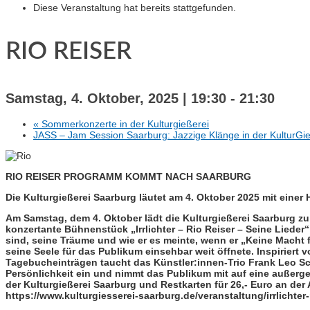
Diese Veranstaltung hat bereits stattgefunden.
RIO REISER
Samstag, 4. Oktober, 2025 | 19:30
-
21:30
«
Sommerkonzerte in der Kulturgießerei
JASS – Jam Session Saarburg: Jazzige Klänge in der KulturGi
RIO REISER PROGRAMM KOMMT NACH SAARBURG
Die Kulturgießerei Saarburg läutet am 4. Oktober 2025 mit ein
Am Samstag, dem 4. Oktober lädt die Kulturgießerei Saarburg z
konzertante Bühnenstück „Irrlichter – Rio Reiser – Seine Lieder
sind, seine Träume und wie er es meinte, wenn er „Keine Macht 
seine Seele für das Publikum einsehbar weit öffnete. Inspiriert
Tagebucheinträgen taucht das Künstler:innen-Trio Frank Leo S
Persönlichkeit ein und nimmt das Publikum mit auf eine außerge
der Kulturgießerei Saarburg und Restkarten für 26,- Euro an der 
https://www.kulturgiesserei-saarburg.de/veranstaltung/irrlichter-r