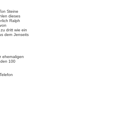
Ton Steine
hlen dieses
rlich Ralph
 von
u dritt wie ein
aus dem Jenseits
er ehemaligen
 den 100
Telefon