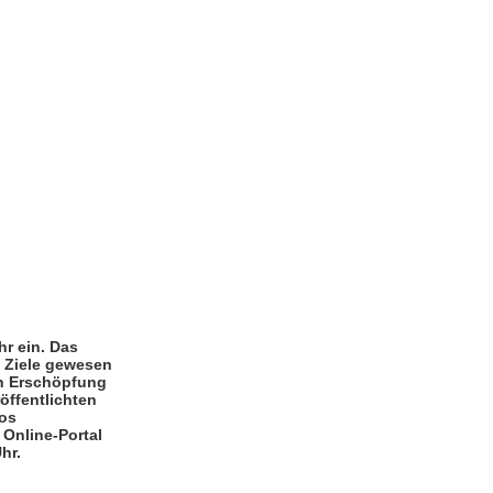
r ein. Das
e Ziele gewesen
en Erschöpfung
öffentlichten
ios
 Online-Portal
hr.