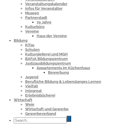
Veranstaltungskalender
Infos für Veranstalter
Museen
Partnerstadt
70 Jahre
Kulturbüro
Vereine
Haus der Vereine
Bildung
KiTas
Schulen
Kulturgießerei und MGH
BAFzA Bildungszentrum
Justizausbildungszentrum
Appartements im Küchenhaus
Bewerbung
Jugend
Berufliche Bildung & Lebenslanges Lernen
Vielfalt
Integreat
Erlebnisbücherei
Wirtschaft
Wein
Wirtschaft und Gewerbe
Gewerbeverband