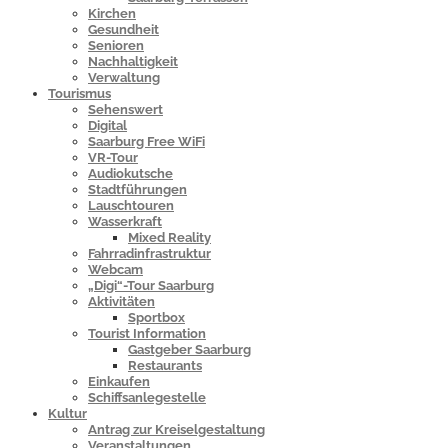
Kirchen
Gesundheit
Senioren
Nachhaltigkeit
Verwaltung
Tourismus
Sehenswert
Digital
Saarburg Free WiFi
VR-Tour
Audiokutsche
Stadtführungen
Lauschtouren
Wasserkraft
Mixed Reality
Fahrradinfrastruktur
Webcam
„Digi“-Tour Saarburg
Aktivitäten
Sportbox
Tourist Information
Gastgeber Saarburg
Restaurants
Einkaufen
Schiffsanlegestelle
Kultur
Antrag zur Kreiselgestaltung
Veranstaltungen