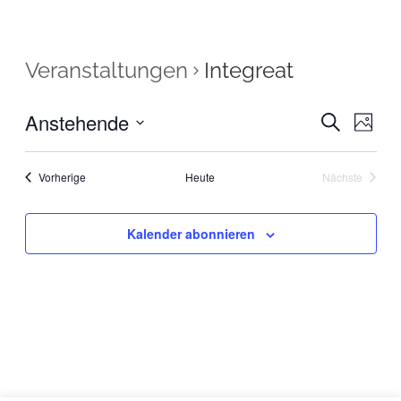
Veranstaltungen
Integreat
Anstehende
Veranstal
Veran
Suche
Foto
Ansic
Suche
Datum
Navig
auswählen.
und
Veranstaltungen
Vorherige
Heute
Nächste
Ansichten
Veranstaltu
Navigatio
Kalender abonnieren