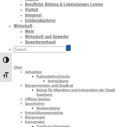
Berufliche Bildung & Lebenslanges Lernen
Vielfalt
Integreat
Erlebnisbücherei
Wirtschaft
Wein
Wirtschaft und Gewerbe
Gewerbeverband
Umschalten auf hohe Kontraste
Über
Aktuelles
Schrift vergrößern
Fußverkehrschecks
Anmeldung
Bürgermeister und Stadtrat
Beirat für Migration und Integration der Stadt
Saarburg
Offene Stellen
Geschichte
Stolpersteine
Entwicklungsprojekte
Bürgerpark
Konversion
Saarburg-Terrassen