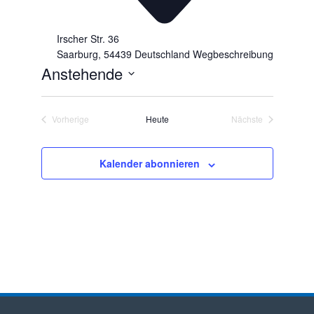
Irscher Str. 36
Saarburg
,
54439
Deutschland
Wegbeschreibung
Anstehende
D
a
Vorherige
Heute
Nächste
t
Veranstaltungen
Veranstaltungen
u
m
Kalender abonnieren
w
ä
h
l
e
n
.