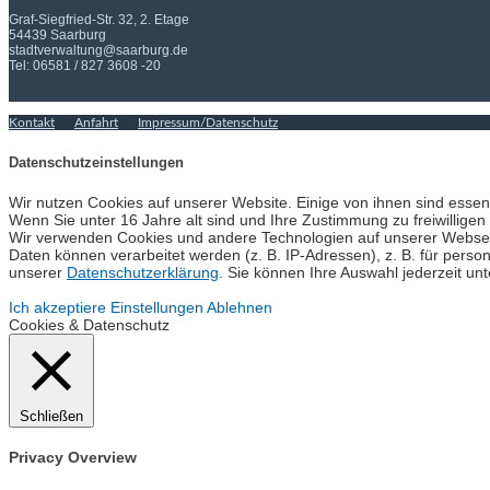
Graf-Siegfried-Str. 32, 2. Etage
54439 Saarburg
stadtverwaltung@saarburg.de
Tel: 06581 / 827 3608 -20
Kontakt
Anfahrt
Impressum/Datenschutz
Datenschutzeinstellungen
Wir nutzen Cookies auf unserer Website. Einige von ihnen sind essen
Wenn Sie unter 16 Jahre alt sind und Ihre Zustimmung zu freiwillige
Wir verwenden Cookies und andere Technologien auf unserer Webseit
Daten können verarbeitet werden (z. B. IP-Adressen), z. B. für perso
unserer
Datenschutzerklärung
. Sie können Ihre Auswahl jederzeit un
Ich akzeptiere
Einstellungen
Ablehnen
Cookies & Datenschutz
Schließen
Privacy Overview