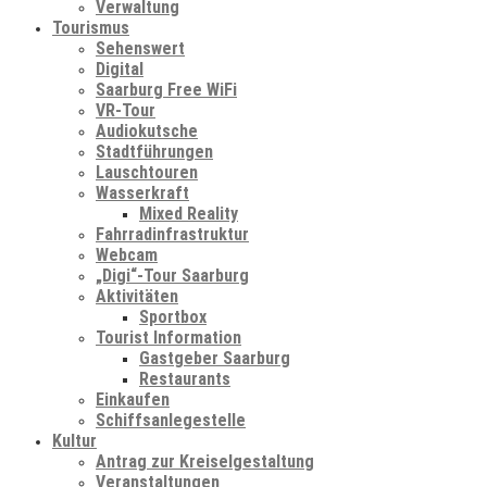
Verwaltung
Tourismus
Sehenswert
Digital
Saarburg Free WiFi
VR-Tour
Audiokutsche
Stadtführungen
Lauschtouren
Wasserkraft
Mixed Reality
Fahrradinfrastruktur
Webcam
„Digi“-Tour Saarburg
Aktivitäten
Sportbox
Tourist Information
Gastgeber Saarburg
Restaurants
Einkaufen
Schiffsanlegestelle
Kultur
Antrag zur Kreiselgestaltung
Veranstaltungen