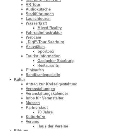
VR-Tour
Audiokutsche
Stadtführungen
Lauschtouren
Wasserkraft
Mixed Reality
Fahrradinfrastruktur
Webcam
„Digi“-Tour Saarburg
Aktivitäten
Sportbox
Tourist Information
Gastgeber Saarburg
Restaurants
Einkaufen
Schiffsanlegestelle
Kultur
Antrag zur Kreiselgestaltung
Veranstaltungen
Veranstaltungskalender
Infos für Veranstalter
Museen
Partnerstadt
70 Jahre
Kulturbüro
Vereine
Haus der Vereine
Bildung