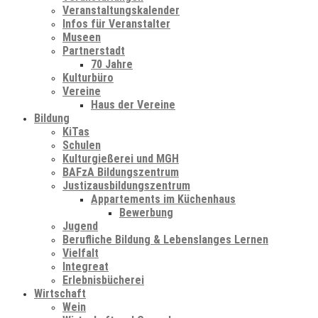
Veranstaltungskalender
Infos für Veranstalter
Museen
Partnerstadt
70 Jahre
Kulturbüro
Vereine
Haus der Vereine
Bildung
KiTas
Schulen
Kulturgießerei und MGH
BAFzA Bildungszentrum
Justizausbildungszentrum
Appartements im Küchenhaus
Bewerbung
Jugend
Berufliche Bildung & Lebenslanges Lernen
Vielfalt
Integreat
Erlebnisbücherei
Wirtschaft
Wein