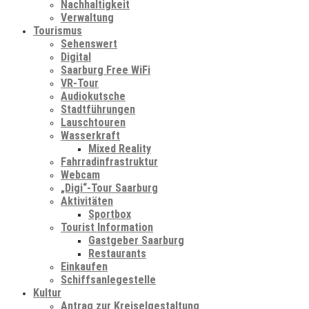
Nachhaltigkeit
Verwaltung
Tourismus
Sehenswert
Digital
Saarburg Free WiFi
VR-Tour
Audiokutsche
Stadtführungen
Lauschtouren
Wasserkraft
Mixed Reality
Fahrradinfrastruktur
Webcam
„Digi“-Tour Saarburg
Aktivitäten
Sportbox
Tourist Information
Gastgeber Saarburg
Restaurants
Einkaufen
Schiffsanlegestelle
Kultur
Antrag zur Kreiselgestaltung