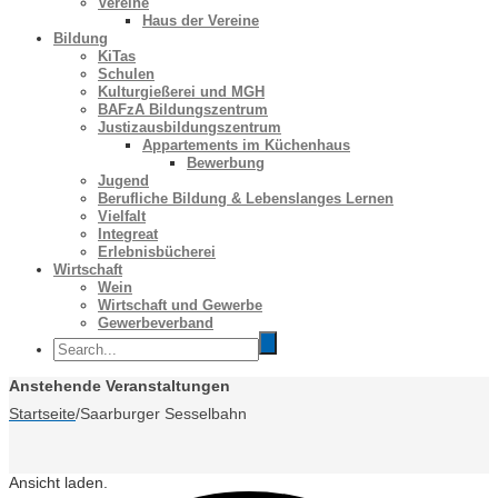
Vereine
Haus der Vereine
Bildung
KiTas
Schulen
Kulturgießerei und MGH
BAFzA Bildungszentrum
Justizausbildungszentrum
Appartements im Küchenhaus
Bewerbung
Jugend
Berufliche Bildung & Lebenslanges Lernen
Vielfalt
Integreat
Erlebnisbücherei
Wirtschaft
Wein
Wirtschaft und Gewerbe
Gewerbeverband
Anstehende Veranstaltungen
Startseite
/
Saarburger Sesselbahn
Ansicht laden.