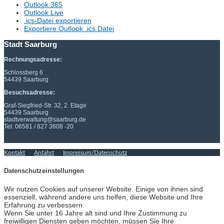
Outlook 365
Outlook Live
.ics-Datei exportieren
Exportiere Outlook .ics Datei
Stadt Saarburg
Rechnungsadresse:
Schlossberg 6
54439 Saarburg
Besuchsadresse:
Graf-Siegfried-Str. 32, 2. Etage
54439 Saarburg
stadtverwaltung@saarburg.de
Tel: 06581 / 827 3608 -20
Kontakt
Anfahrt
Impressum/Datenschutz
Datenschutzeinstellungen
Wir nutzen Cookies auf unserer Website. Einige von ihnen sind
essenziell, während andere uns helfen, diese Website und Ihre
Erfahrung zu verbessern.
Wenn Sie unter 16 Jahre alt sind und Ihre Zustimmung zu
freiwilligen Diensten geben möchten, müssen Sie Ihre