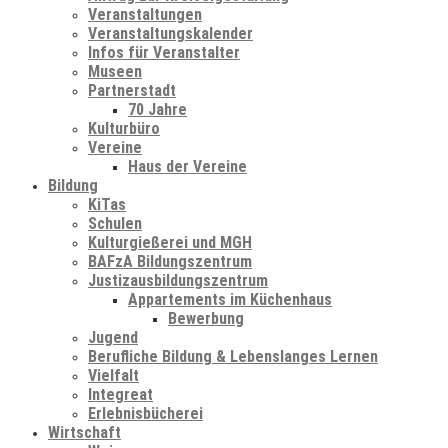
Veranstaltungen
Veranstaltungskalender
Infos für Veranstalter
Museen
Partnerstadt
70 Jahre
Kulturbüro
Vereine
Haus der Vereine
Bildung
KiTas
Schulen
Kulturgießerei und MGH
BAFzA Bildungszentrum
Justizausbildungszentrum
Appartements im Küchenhaus
Bewerbung
Jugend
Berufliche Bildung & Lebenslanges Lernen
Vielfalt
Integreat
Erlebnisbücherei
Wirtschaft