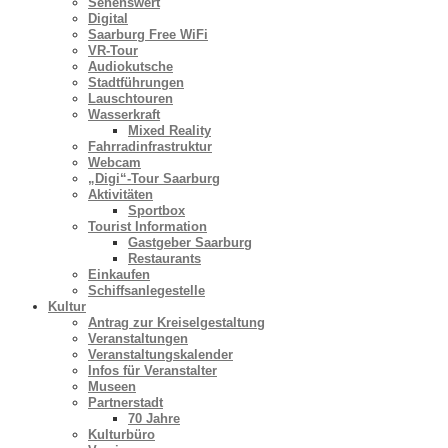
Sehenswert
Digital
Saarburg Free WiFi
VR-Tour
Audiokutsche
Stadtführungen
Lauschtouren
Wasserkraft
Mixed Reality
Fahrradinfrastruktur
Webcam
„Digi“-Tour Saarburg
Aktivitäten
Sportbox
Tourist Information
Gastgeber Saarburg
Restaurants
Einkaufen
Schiffsanlegestelle
Kultur
Antrag zur Kreiselgestaltung
Veranstaltungen
Veranstaltungskalender
Infos für Veranstalter
Museen
Partnerstadt
70 Jahre
Kulturbüro