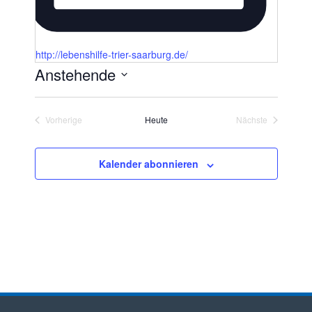
http://lebenshilfe-trier-saarburg.de/
Anstehende
D
a
Vorherige
Heute
Nächste
t
Veranstaltungen
Veranstaltunge
u
m
Kalender abonnieren
w
ä
h
l
e
n
.