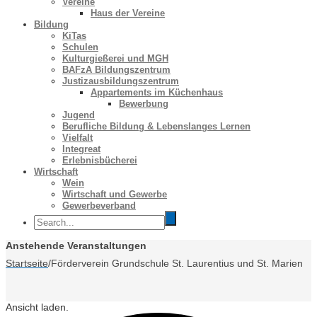
Vereine
Haus der Vereine
Bildung
KiTas
Schulen
Kulturgießerei und MGH
BAFzA Bildungszentrum
Justizausbildungszentrum
Appartements im Küchenhaus
Bewerbung
Jugend
Berufliche Bildung & Lebenslanges Lernen
Vielfalt
Integreat
Erlebnisbücherei
Wirtschaft
Wein
Wirtschaft und Gewerbe
Gewerbeverband
Anstehende Veranstaltungen
Startseite
/
Förderverein Grundschule St. Laurentius und St. Marien
Ansicht laden.