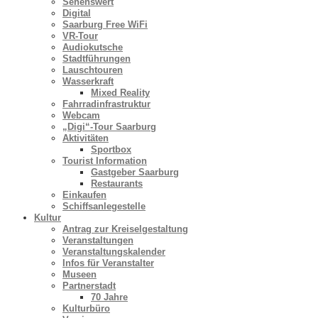
Sehenswert
Digital
Saarburg Free WiFi
VR-Tour
Audiokutsche
Stadtführungen
Lauschtouren
Wasserkraft
Mixed Reality
Fahrradinfrastruktur
Webcam
„Digi“-Tour Saarburg
Aktivitäten
Sportbox
Tourist Information
Gastgeber Saarburg
Restaurants
Einkaufen
Schiffsanlegestelle
Kultur
Antrag zur Kreiselgestaltung
Veranstaltungen
Veranstaltungskalender
Infos für Veranstalter
Museen
Partnerstadt
70 Jahre
Kulturbüro