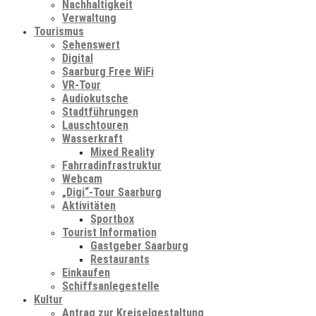
Nachhaltigkeit
Verwaltung
Tourismus
Sehenswert
Digital
Saarburg Free WiFi
VR-Tour
Audiokutsche
Stadtführungen
Lauschtouren
Wasserkraft
Mixed Reality
Fahrradinfrastruktur
Webcam
„Digi“-Tour Saarburg
Aktivitäten
Sportbox
Tourist Information
Gastgeber Saarburg
Restaurants
Einkaufen
Schiffsanlegestelle
Kultur
Antrag zur Kreiselgestaltung