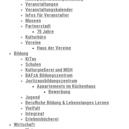
Veranstaltungen
Veranstaltungskalender
Infos für Veranstalter
Museen
Partnerstadt
70 Jahre
Kulturbüro
Vereine
Haus der Vereine
Bildung
KiTas
Schulen
Kulturgießerei und MGH
BAFzA Bildungszentrum
Justizausbildungszentrum
Appartements im Küchenhaus
Bewerbung
Jugend
Berufliche Bildung & Lebenslanges Lernen
Vielfalt
Integreat
Erlebnisbücherei
Wirtschaft