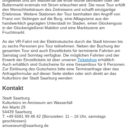
umgeleitet und am Wasserfall die erste Mühle betrieben oder der
Buttermarkt erstmals mit Strom erleuchtet wird. Die neue Tour erfüllt
den Menschheitstraum des Zeitreisens und schafft einzigartige
Erlebnisse. Weitere Stationen der Tour beinhalten den Angriff von
Franz von Sickingen auf die Burg, eine Alltagszene aus der
handwerklich geprägten Unterstadt im Staden, einen Glockenguss
in der Glockengießerei Mabilon und eine Marktszene am
Fruchtmarkt.
An der VR-Fahrt mit der Elektrokutsche durch die Stadt können bis
zu sechs Personen pro Tour teilnehmen. Neben der Buchung der
gesamten Tour sind auch Einzeltickets für terminierte Fahrten am
Samstag und Sonntag verfügbar. Die möglichen Fahrten und der
Erwerb der Einzeltickets ist über unseren
Ticketshop
erhältlich .
Auch erhältlich sind Gutscheine für eine Gesamttour für 6 Personen.
Zur Einlösung des Gutscheins bitte eine Terminanfrage über das
Anfrageformular auf dieser Seite stellen oder sich direkt an das
Kulturbüro der Stadt Saarburg wenden:
Kontakt
Stadt Saarburg
Kulturbüro im Amüseum am Wasserfall
Am Markt 29
54439 Saarburg
T: +49 6581 99 46 42 (Bürozeiten: 11 – 16 Uhr, samstags
geschlossen)
amueseum@saarburg.de