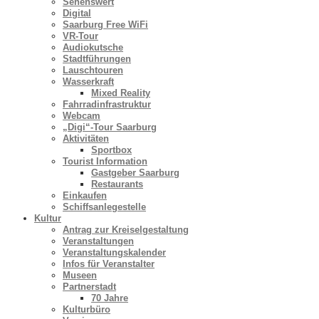
Sehenswert
Digital
Saarburg Free WiFi
VR-Tour
Audiokutsche
Stadtführungen
Lauschtouren
Wasserkraft
Mixed Reality
Fahrradinfrastruktur
Webcam
„Digi“-Tour Saarburg
Aktivitäten
Sportbox
Tourist Information
Gastgeber Saarburg
Restaurants
Einkaufen
Schiffsanlegestelle
Kultur
Antrag zur Kreiselgestaltung
Veranstaltungen
Veranstaltungskalender
Infos für Veranstalter
Museen
Partnerstadt
70 Jahre
Kulturbüro