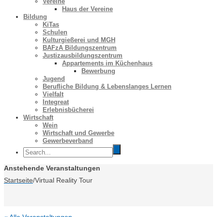
Vereine
Haus der Vereine
Bildung
KiTas
Schulen
Kulturgießerei und MGH
BAFzA Bildungszentrum
Justizausbildungszentrum
Appartements im Küchenhaus
Bewerbung
Jugend
Berufliche Bildung & Lebenslanges Lernen
Vielfalt
Integreat
Erlebnisbücherei
Wirtschaft
Wein
Wirtschaft und Gewerbe
Gewerbeverband
Anstehende Veranstaltungen
Startseite
/
Virtual Reality Tour