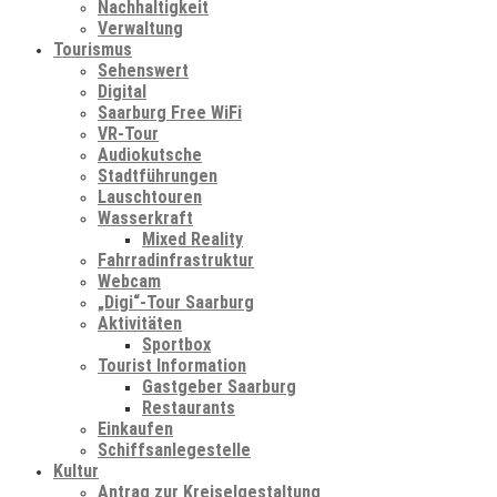
Nachhaltigkeit
Verwaltung
Tourismus
Sehenswert
Digital
Saarburg Free WiFi
VR-Tour
Audiokutsche
Stadtführungen
Lauschtouren
Wasserkraft
Mixed Reality
Fahrradinfrastruktur
Webcam
„Digi“-Tour Saarburg
Aktivitäten
Sportbox
Tourist Information
Gastgeber Saarburg
Restaurants
Einkaufen
Schiffsanlegestelle
Kultur
Antrag zur Kreiselgestaltung