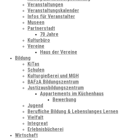
Veranstaltungen
Veranstaltungskalender
Infos für Veranstalter
Museen
Partnerstadt
70 Jahre
Kulturbüro
Vereine
Haus der Vereine
Bildung
KiTas
Schulen
Kulturgießerei und MGH
BAFzA Bildungszentrum
Justizausbildungszentrum
Appartements im Küchenhaus
Bewerbung
Jugend
Berufliche Bildung & Lebenslanges Lernen
Vielfalt
Integreat
Erlebnisbücherei
Wirtschaft