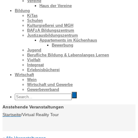
Vereine
Haus der Vereine
Bildung
KiTas
Schulen
Kulturgießerei und MGH
BAFzA Bildungszentrum
Justizausbildungszentrum
Appartements im Küchenhaus
Bewerbung
Jugend
Berufliche Bildung & Lebenslanges Lernen
Vielfalt
Integreat
Erlebnisbücherei
Wirtschaft
Wein
Wirtschaft und Gewerbe
Gewerbeverband
Anstehende Veranstaltungen
Startseite
/
Virtual Reality Tour