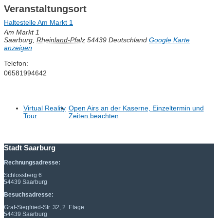
Veranstaltungsort
Haltestelle Am Markt 1
Am Markt 1
Saarburg
,
Rheinland-Pfalz
54439
Deutschland
Google Karte
anzeigen
Telefon:
06581994642
Virtual Reality
Open Airs an der Kaserne, Einzeltermin und
Tour
Zeiten beachten
Stadt Saarburg
Rechnungsadresse:
Schlossberg 6
54439 Saarburg
Besuchsadresse:
Graf-Siegfried-Str. 32, 2. Etage
54439 Saarburg