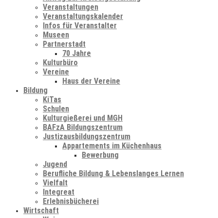
Veranstaltungen
Veranstaltungskalender
Infos für Veranstalter
Museen
Partnerstadt
70 Jahre
Kulturbüro
Vereine
Haus der Vereine
Bildung
KiTas
Schulen
Kulturgießerei und MGH
BAFzA Bildungszentrum
Justizausbildungszentrum
Appartements im Küchenhaus
Bewerbung
Jugend
Berufliche Bildung & Lebenslanges Lernen
Vielfalt
Integreat
Erlebnisbücherei
Wirtschaft