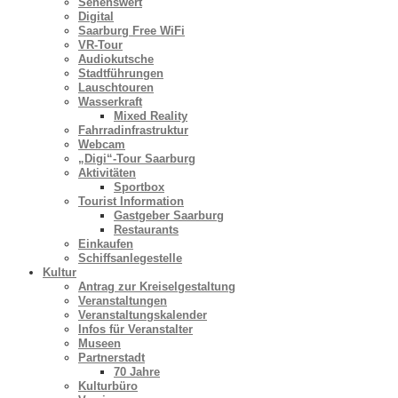
Sehenswert
Digital
Saarburg Free WiFi
VR-Tour
Audiokutsche
Stadtführungen
Lauschtouren
Wasserkraft
Mixed Reality
Fahrradinfrastruktur
Webcam
„Digi“-Tour Saarburg
Aktivitäten
Sportbox
Tourist Information
Gastgeber Saarburg
Restaurants
Einkaufen
Schiffsanlegestelle
Kultur
Antrag zur Kreiselgestaltung
Veranstaltungen
Veranstaltungskalender
Infos für Veranstalter
Museen
Partnerstadt
70 Jahre
Kulturbüro