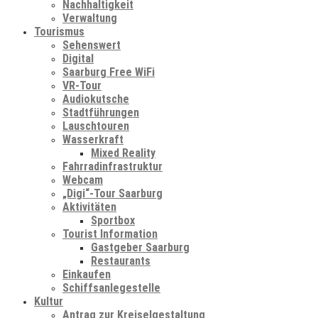
Nachhaltigkeit
Verwaltung
Tourismus
Sehenswert
Digital
Saarburg Free WiFi
VR-Tour
Audiokutsche
Stadtführungen
Lauschtouren
Wasserkraft
Mixed Reality
Fahrradinfrastruktur
Webcam
„Digi“-Tour Saarburg
Aktivitäten
Sportbox
Tourist Information
Gastgeber Saarburg
Restaurants
Einkaufen
Schiffsanlegestelle
Kultur
Antrag zur Kreiselgestaltung