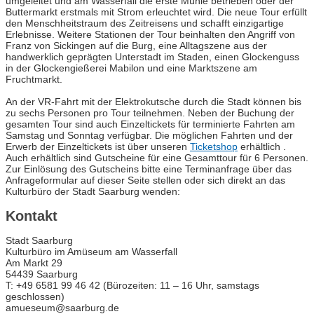
umgeleitet und am Wasserfall die erste Mühle betrieben oder der
Buttermarkt erstmals mit Strom erleuchtet wird. Die neue Tour erfüllt
den Menschheitstraum des Zeitreisens und schafft einzigartige
Erlebnisse. Weitere Stationen der Tour beinhalten den Angriff von
Franz von Sickingen auf die Burg, eine Alltagszene aus der
handwerklich geprägten Unterstadt im Staden, einen Glockenguss
in der Glockengießerei Mabilon und eine Marktszene am
Fruchtmarkt.
An der VR-Fahrt mit der Elektrokutsche durch die Stadt können bis
zu sechs Personen pro Tour teilnehmen. Neben der Buchung der
gesamten Tour sind auch Einzeltickets für terminierte Fahrten am
Samstag und Sonntag verfügbar. Die möglichen Fahrten und der
Erwerb der Einzeltickets ist über unseren
Ticketshop
erhältlich .
Auch erhältlich sind Gutscheine für eine Gesamttour für 6 Personen.
Zur Einlösung des Gutscheins bitte eine Terminanfrage über das
Anfrageformular auf dieser Seite stellen oder sich direkt an das
Kulturbüro der Stadt Saarburg wenden:
Kontakt
Stadt Saarburg
Kulturbüro im Amüseum am Wasserfall
Am Markt 29
54439 Saarburg
T: +49 6581 99 46 42 (Bürozeiten: 11 – 16 Uhr, samstags
geschlossen)
amueseum@saarburg.de