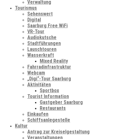
Verwaltung
Tourismus
Sehenswert
Digital
Saarburg Free WiFi
VR-Tour
Audiokutsche
Stadtführungen
Lauschtouren
Wasserkraft
Mixed Reality
Fahrradinfrastruktur
Webcam
„Digi“-Tour Saarburg
Aktivitäten
Sportbox
Tourist Information
Gastgeber Saarburg
Restaurants
Einkaufen
Schiffsanlegestelle
Kultur
Antrag zur Kreiselgestaltung
Veranstaltungen