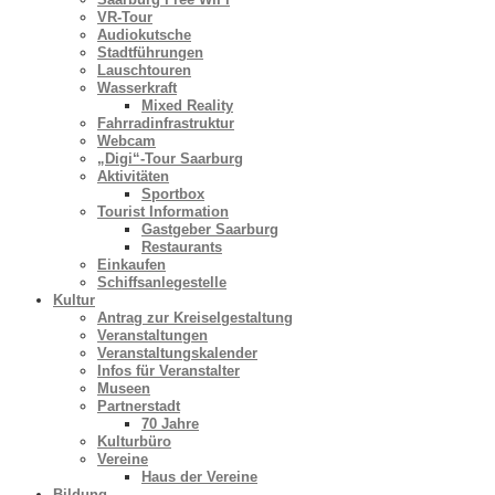
VR-Tour
Audiokutsche
Stadtführungen
Lauschtouren
Wasserkraft
Mixed Reality
Fahrradinfrastruktur
Webcam
„Digi“-Tour Saarburg
Aktivitäten
Sportbox
Tourist Information
Gastgeber Saarburg
Restaurants
Einkaufen
Schiffsanlegestelle
Kultur
Antrag zur Kreiselgestaltung
Veranstaltungen
Veranstaltungskalender
Infos für Veranstalter
Museen
Partnerstadt
70 Jahre
Kulturbüro
Vereine
Haus der Vereine
Bildung