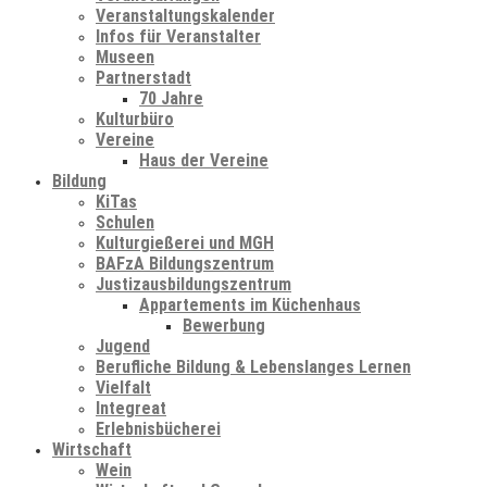
Veranstaltungskalender
Infos für Veranstalter
Museen
Partnerstadt
70 Jahre
Kulturbüro
Vereine
Haus der Vereine
Bildung
KiTas
Schulen
Kulturgießerei und MGH
BAFzA Bildungszentrum
Justizausbildungszentrum
Appartements im Küchenhaus
Bewerbung
Jugend
Berufliche Bildung & Lebenslanges Lernen
Vielfalt
Integreat
Erlebnisbücherei
Wirtschaft
Wein