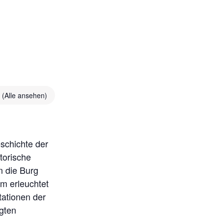
e
(Alle ansehen)
eschichte der
torische
n die Burg
om erleuchtet
tationen der
ägten