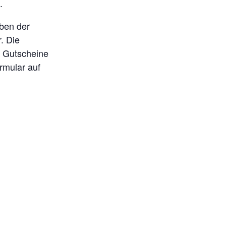
.
eben der
. Die
nd Gutscheine
rmular auf