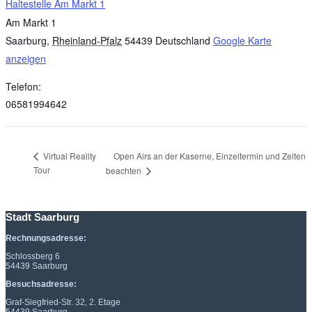
Haltestelle Am Markt 1
Am Markt 1
Saarburg
,
Rheinland-Pfalz
54439
Deutschland
Google Karte
anzeigen
Telefon:
06581994642
Open Airs an der Kaserne, Einzeltermin und Zeiten
Virtual Reality
Tour
beachten
Stadt Saarburg
Rechnungsadresse:
Schlossberg 6
54439 Saarburg
Besuchsadresse:
Graf-Siegfried-Str. 32, 2. Etage