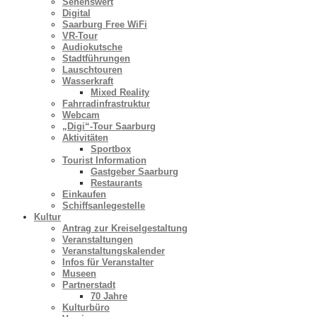
Sehenswert
Digital
Saarburg Free WiFi
VR-Tour
Audiokutsche
Stadtführungen
Lauschtouren
Wasserkraft
Mixed Reality
Fahrradinfrastruktur
Webcam
„Digi“-Tour Saarburg
Aktivitäten
Sportbox
Tourist Information
Gastgeber Saarburg
Restaurants
Einkaufen
Schiffsanlegestelle
Kultur
Antrag zur Kreiselgestaltung
Veranstaltungen
Veranstaltungskalender
Infos für Veranstalter
Museen
Partnerstadt
70 Jahre
Kulturbüro