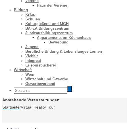
Vereine
Haus der Vereine
Bildung
KiTas
Schulen
Kulturgießerei und MGH
BAFzA Bildungszentrum
Justizausbildungszentrum
Appartements im Küchenhaus
Bewerbung
Jugend
Berufliche Bildung & Lebenslanges Lernen
Vielfalt
Integreat
Erlebnisbücherei
Wirtschaft
Wein
Wirtschaft und Gewerbe
Gewerbeverband
Anstehende Veranstaltungen
Startseite
/
Virtual Reality Tour