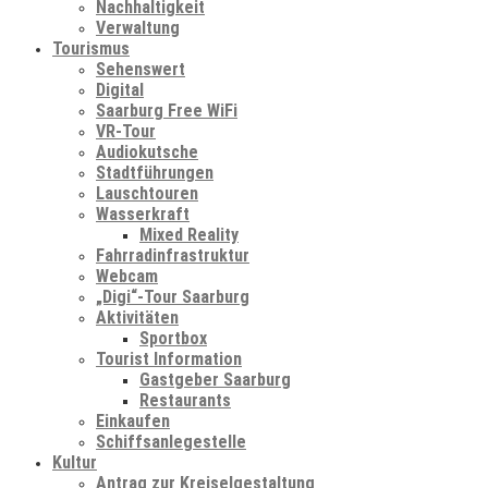
Nachhaltigkeit
Verwaltung
Tourismus
Sehenswert
Digital
Saarburg Free WiFi
VR-Tour
Audiokutsche
Stadtführungen
Lauschtouren
Wasserkraft
Mixed Reality
Fahrradinfrastruktur
Webcam
„Digi“-Tour Saarburg
Aktivitäten
Sportbox
Tourist Information
Gastgeber Saarburg
Restaurants
Einkaufen
Schiffsanlegestelle
Kultur
Antrag zur Kreiselgestaltung