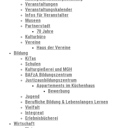
Veranstaltungen
Veranstaltungskalender
Infos für Veranstalter
Museen
Partnerstadt
70 Jahre
Kulturbüro
Vereine
Haus der Vereine
Bildung
KiTas
Schulen
Kulturgießerei und MGH
BAFzA Bildungszentrum
Justizausbildungszentrum
Appartements im Küchenhaus
Bewerbung
Jugend
Berufliche Bildung & Lebenslanges Lernen
Vielfalt
Integreat
Erlebnisbücherei
Wirtschaft