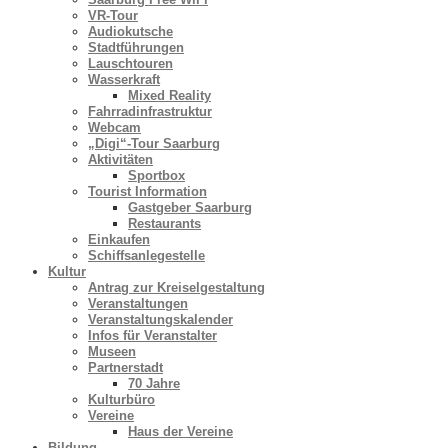
VR-Tour
Audiokutsche
Stadtführungen
Lauschtouren
Wasserkraft
Mixed Reality
Fahrradinfrastruktur
Webcam
„Digi“-Tour Saarburg
Aktivitäten
Sportbox
Tourist Information
Gastgeber Saarburg
Restaurants
Einkaufen
Schiffsanlegestelle
Kultur
Antrag zur Kreiselgestaltung
Veranstaltungen
Veranstaltungskalender
Infos für Veranstalter
Museen
Partnerstadt
70 Jahre
Kulturbüro
Vereine
Haus der Vereine
Bildung