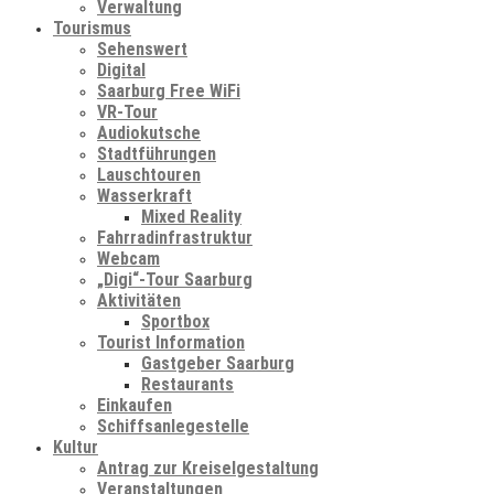
Verwaltung
Tourismus
Sehenswert
Digital
Saarburg Free WiFi
VR-Tour
Audiokutsche
Stadtführungen
Lauschtouren
Wasserkraft
Mixed Reality
Fahrradinfrastruktur
Webcam
„Digi“-Tour Saarburg
Aktivitäten
Sportbox
Tourist Information
Gastgeber Saarburg
Restaurants
Einkaufen
Schiffsanlegestelle
Kultur
Antrag zur Kreiselgestaltung
Veranstaltungen