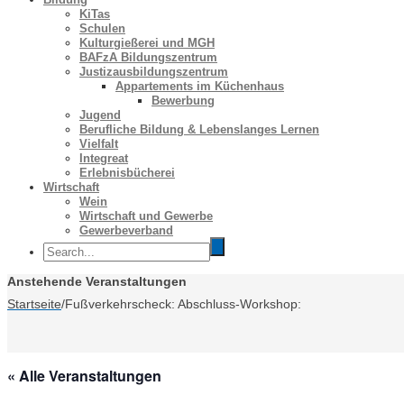
KiTas
Schulen
Kulturgießerei und MGH
BAFzA Bildungszentrum
Justizausbildungszentrum
Appartements im Küchenhaus
Bewerbung
Jugend
Berufliche Bildung & Lebenslanges Lernen
Vielfalt
Integreat
Erlebnisbücherei
Wirtschaft
Wein
Wirtschaft und Gewerbe
Gewerbeverband
Anstehende Veranstaltungen
Startseite
/
Fußverkehrscheck: Abschluss-Workshop:
« Alle Veranstaltungen