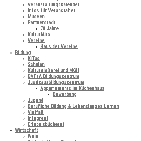
Veranstaltungskalender
Infos für Veranstalter
Museen
Partnerstadt
70 Jahre
Kulturbüro
Vereine
Haus der Vereine
Bildung
KiTas
Schulen
Kulturgießerei und MGH
BAFzA Bildungszentrum
Justizausbildungszentrum
Appartements im Küchenhaus
Bewerbung
Jugend
Berufliche Bildung & Lebenslanges Lernen
Vielfalt
Integreat
Erlebnisbücherei
Wirtschaft
Wein