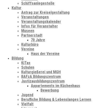
Schiffsanlegestelle
Kultur
Antrag zur Kreiselgestaltung
Veranstaltungen
Veranstaltungskalender
Infos für Veranstalter
Museen
Partnerstadt
70 Jahre
Kulturbüro
Vereine
Haus der Vereine
Bildung
KiTas
Schulen
Kulturgießerei und MGH
BAFzA Bildungszentrum
Justizausbildungszentrum
Appartements im Küchenhaus
Bewerbung
Jugend
Berufliche Bildung & Lebenslanges Lernen
Vielfalt