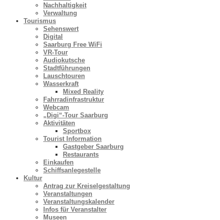
Nachhaltigkeit
Verwaltung
Tourismus
Sehenswert
Digital
Saarburg Free WiFi
VR-Tour
Audiokutsche
Stadtführungen
Lauschtouren
Wasserkraft
Mixed Reality
Fahrradinfrastruktur
Webcam
„Digi“-Tour Saarburg
Aktivitäten
Sportbox
Tourist Information
Gastgeber Saarburg
Restaurants
Einkaufen
Schiffsanlegestelle
Kultur
Antrag zur Kreiselgestaltung
Veranstaltungen
Veranstaltungskalender
Infos für Veranstalter
Museen