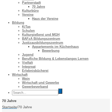
Partnerstadt
70 Jahre
Kulturbüro
Vereine
Haus der Vereine
Bildung
KiTas
Schulen
Kulturgießerei und MGH
BAFzA Bildungszentrum
Justizausbildungszentrum
Appartements im Küchenhaus
Bewerbung
Jugend
Berufliche Bildung & Lebenslanges Lernen
Vielfalt
Integreat
Erlebnisbücherei
Wirtschaft
Wein
Wirtschaft und Gewerbe
Gewerbeverband
70 Jahre
Startseite
/
70 Jahre