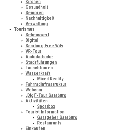
Kirchen
Gesundheit
Senioren
Nachhaltigkeit
Verwaltung
Tourismus
Sehenswert
Digital
Saarburg Free WiFi
VR-Tour
Audiokutsche
Stadtführungen
Lauschtouren
Wasserkraft
Mixed Reality
Fahrradinfrastruktur
Webcam
„Digi“-Tour Saarburg
Aktivitäten
Sportbox
Tourist Information
Gastgeber Saarburg
Restaurants
Einkaufen