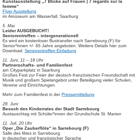
Kunstausstellung „7 Blicke auf Frauen | 7 regards sur la
femme“
Flyer Ausstellung
im Amüseum am Wasserfall, Saarburg
5. Mai
Leider AUSGEBUCHT!
Seniorentreffen – intergenerationell
Es wird ein kostenloser Bustransfer nach Sarrebourg (F) für
Senior*innen +/- 65 Jahre angeboten. Weitere Details hier zum
Download:
Seniorentreffen Einladung
11. Juni, 11 – 18 Uhr
Partnerschafts- und Familienfest
am Cityparkplatz in Saarburg
Großes Fest zur Feier der deutsch-französischen Freundschaft mit
Musik und großem Spielangebot unter Beteiligung vieler Schulen,
Vereine und Einrichtungen.
Mehr zum Familienfest in der
Pressemitteilung
28. Juni
Besuch des Kinderrates der Stadt Sarrebourg
Austauschtag mit Schüler*innen der Grundschule St. Marien
11. Juli, 20 Uhr
Oper „Die Zauberflöte“ in Sarrebourg (F)
Salle des fêtes in Sarrebourg
in deutscher und französischer Sprache